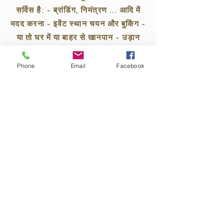
सर्विस है: - ब्रांडिंग, निमंत्रण ... आदि में
मदद करना - इवेंट स्थान चयन और बुकिंग -
या तो घर में या बाहर से खानपान - उड़ान
टिकट आरक्षण सहित रसद और परिवहन का
प्रबंधन - ऑडियो और वीडियो सेवा जैसे
Phone
Email
Facebook
साउंड सिस्टम, वायरलेस माइक्रोफोन, इवेंट
रिकॉर्डिंग और फोटो सेशन - आवास और
होटल आरक्षण
हम एक सामान्य कॉर्पोरेट कार्यक्रम आयोजक
नहीं हैं हम मिस्र के स्वाद के साथ कार्यक्रम
आयोजित करते हैं