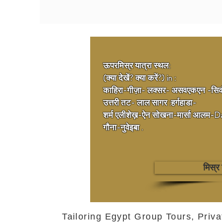
ऊपर
मिस्र यात्रा स्थल:
(क्या देखें? क्या करें?) in :
काहिरा
-
गीज़ा
-
लक्सर
- असव
एक
एन -
सिक
उत्तरी तट
- लाल सागर :
हर्गहाडा
-
शर्म एली
शेख़
-
ऐन सोखना
-
मार्सा आलम
-
D
गौना
-
नुवेइबा
.
मिस्र
Tailoring Egypt Group Tours, Priva