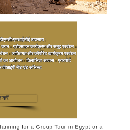
र डीएमसी/एमआईसीई व्यवसाय :
चयन - प्रोत्साहन कार्यक्रम और समूह प्रबंधन -
बंधन - व्यक्तिगत और कॉर्पोरेट कार्यक्रम प्रबंधन
नियों का आयोजन - विलासिता
आवास - एयरपोर्ट
वीआईपी मीट एंड असिस्ट
 करें
planning for a Group Tour in Egypt or a