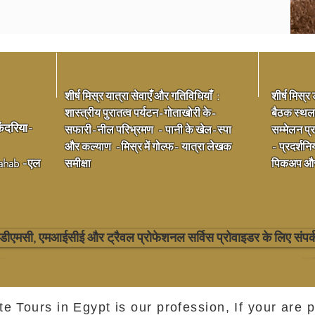
शीर्ष मिस्र यात्रा सेवाएँ और गतिविधियाँ :
शीर्ष मिस्
शास्त्रीय पुरातत्व पर्यटन
-
गोताखोरी के
-
बैठक स्थल 
ंदरिया
-
सफारी
-
नील परिभ्रमण
-
पानी के खेल
-
स्पा
सम्मेलन प्र
और कल्याण
-
मिस्र में गोल्फ
-
यात्रा लेखक
- प्रदर्श
ahab
-
एल
समीक्षा
पिकअप और 
 डीएमसी, एमआईसीई और ट्रैवल प्रोफेशनल सर्विस प्रोवाइडर के लिए संपर्क
te Tours in Egypt is our profession, If your are 