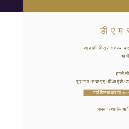
डीएम
आपकी मिस्र गंतव्य प्
भाग
हमसे सीध
दूरभाष/डब्ल्यूए/वीआईबी
यहां क्लिक करें या d
आपका स्थानीय भागी