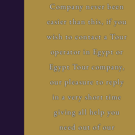
Company never been
easier than this, if you
wish to contact a Tour
operator in Egypt or
Egypt Tour company,
our pleasure to reply
in a very short time
giving all help you
need out of our