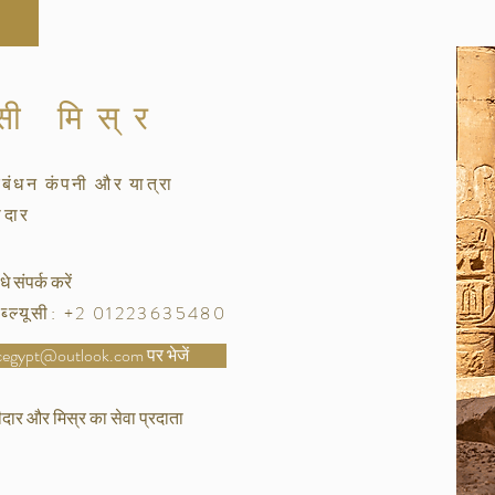
सी मिस्र
रबंधन कंपनी और यात्रा
ीदार
े संपर्क करें
/डब्ल्यूसी: +2 01223635480
mcegypt@outlook.com पर भेजें
दार और मिस्र का सेवा प्रदाता